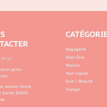
S
CATÉGORI
TACTER
Bagagerie
Bien-Être
 77 17
Maison
elier-ptits-
Non classé
.com
Soin / Beauté
ue avenue Notre
Voyage
 Santé, 84200
ras