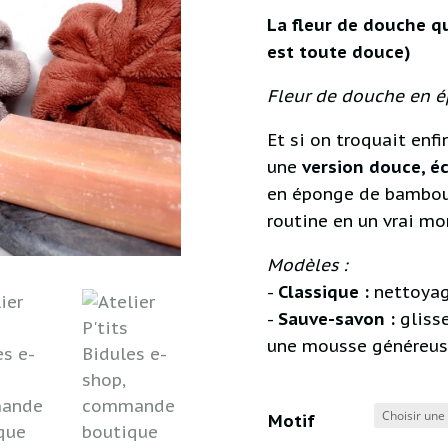
La fleur de douche qui
est toute douce)
Fleur de douche en 
Et si on troquait enfi
une
version douce, é
en éponge de bambou,
routine en un vrai 
Modèles :
-
Classique :
nettoyag
-
Sauve-savon :
glisse
une mousse généreus
Motif